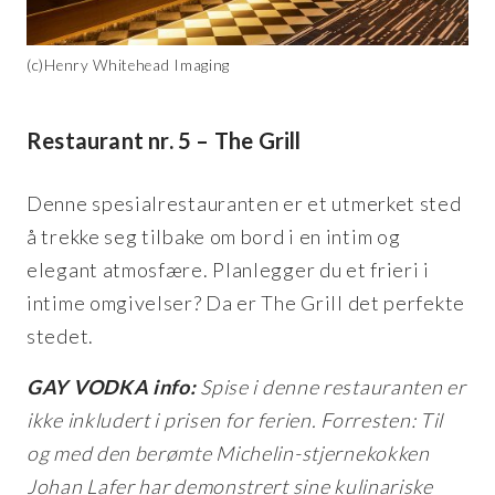
(c)Henry Whitehead Imaging
Restaurant nr. 5 – The Grill
Denne spesialrestauranten er et utmerket sted
å trekke seg tilbake om bord i en intim og
elegant atmosfære. Planlegger du et frieri i
intime omgivelser? Da er The Grill det perfekte
stedet.
GAY VODKA info:
Spise i denne restauranten er
ikke inkludert i prisen for ferien. Forresten: Til
og med den berømte Michelin-stjernekokken
Johan Lafer har demonstrert sine kulinariske