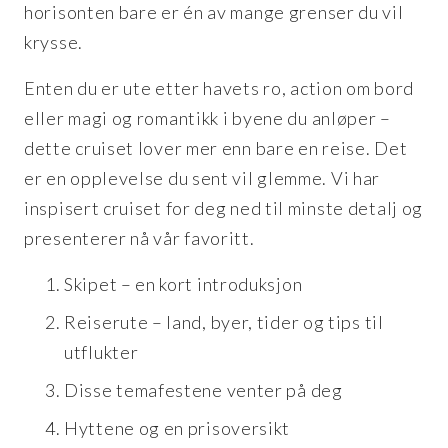
horisonten bare er én av mange grenser du vil
krysse.
Enten du er ute etter havets ro, action om bord
eller magi og romantikk i byene du anløper –
dette cruiset lover mer enn bare en reise. Det
er en opplevelse du sent vil glemme. Vi har
inspisert cruiset for deg ned til minste detalj og
presenterer nå vår favoritt.
Skipet – en kort introduksjon
Reiserute – land, byer, tider og tips til
utflukter
Disse temafestene venter på deg
Hyttene og en prisoversikt