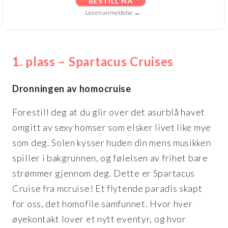
BESTILL NÅ
Les en anmeldelse →.
1. plass – Spartacus Cruises
Dronningen av homocruise
Forestill deg at du glir over det asurblå havet
omgitt av sexy homser som elsker livet like mye
som deg. Solen kysser huden din mens musikken
spiller i bakgrunnen, og følelsen av frihet bare
strømmer gjennom deg. Dette er Spartacus
Cruise fra mcruise! Et flytende paradis skapt
for oss, det homofile samfunnet. Hvor hver
øyekontakt lover et nytt eventyr, og hvor