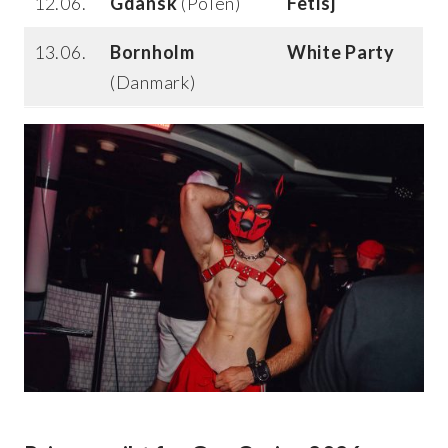
12.06.
Gdansk
(Polen)
Fetisj
13.06.
Bornholm
White Party
(Danmark)