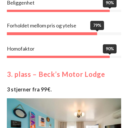
Beliggenhet
90%
Forholdet mellom pris og ytelse
79%
Homofaktor
90%
3. plass – Beck’s Motor Lodge
3 stjerner fra 99€.