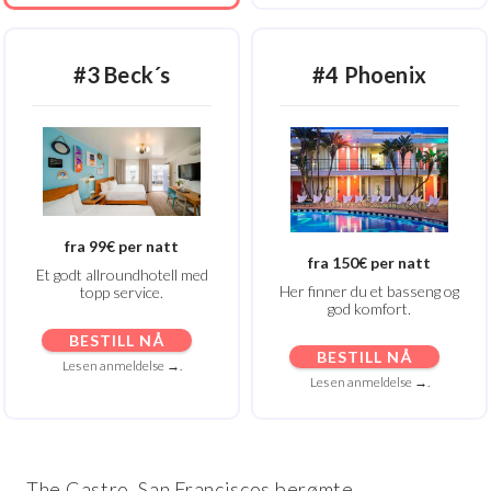
#3 Beck´s
#4 Phoenix
fra 99€ per natt
fra 150€ per natt
Et godt allroundhotell med
Her finner du et basseng og
topp service.
god komfort.
BESTILL NÅ
BESTILL NÅ
Les en anmeldelse →.
Les en anmeldelse →.
The Castro, San Franciscos berømte