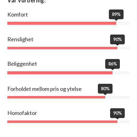
Vår vurdering:
Komfort
89%
Renslighet
90%
Beliggenhet
86%
Forholdet mellom pris og ytelse
80%
Homofaktor
90%