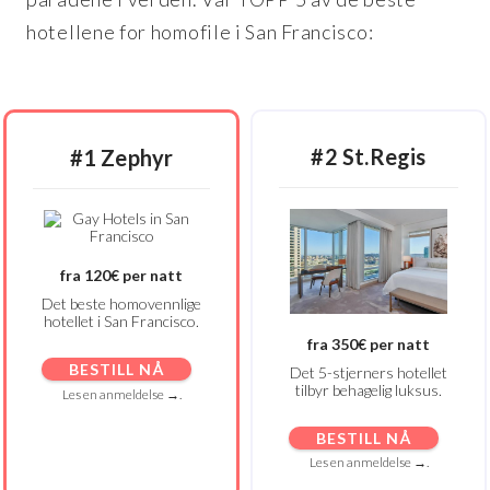
hotellene for homofile i San Francisco:
#2 St.Regis
#1 Zephyr
fra 120€ per natt
Det beste homovennlige
hotellet i San Francisco.
fra 350€ per natt
BESTILL NÅ
Det 5-stjerners hotellet
tilbyr behagelig luksus.
Les en anmeldelse →.
BESTILL NÅ
Les en anmeldelse →.