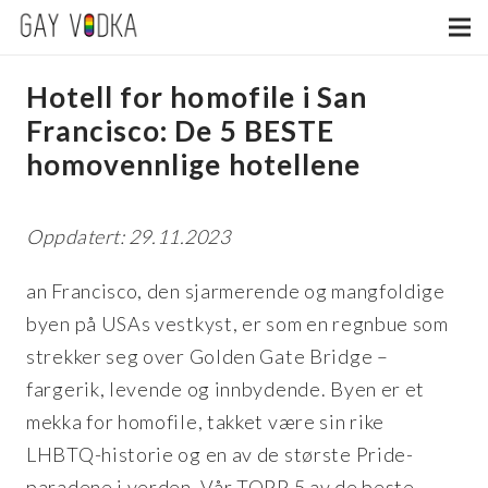
Hotell for homofile i San
Francisco: De 5 BESTE
homovennlige hotellene
Oppdatert: 29.11.2023
an Francisco, den sjarmerende og mangfoldige
byen på USAs vestkyst, er som en regnbue som
strekker seg over Golden Gate Bridge –
fargerik, levende og innbydende. Byen er et
mekka for homofile, takket være sin rike
LHBTQ-historie og en av de største Pride-
paradene i verden. Vår TOPP 5 av de beste