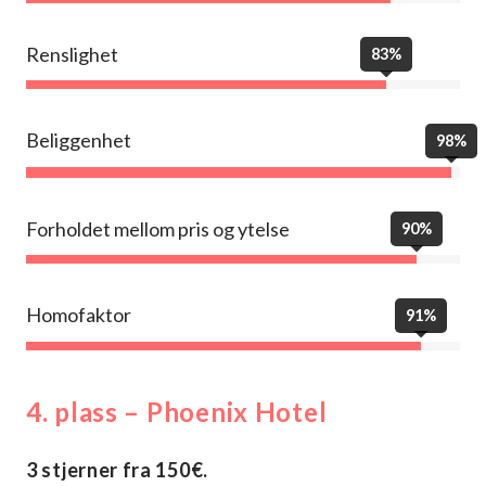
Renslighet
83%
Beliggenhet
98%
Forholdet mellom pris og ytelse
90%
Homofaktor
91%
4. plass – Phoenix Hotel
3 stjerner fra 150€.