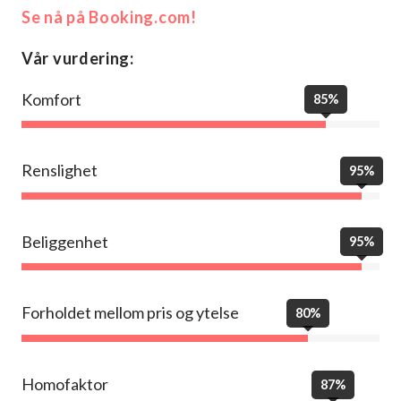
Se nå på Booking.com!
Vår vurdering:
Komfort
85%
Renslighet
95%
Beliggenhet
95%
Forholdet mellom pris og ytelse
80%
Homofaktor
87%