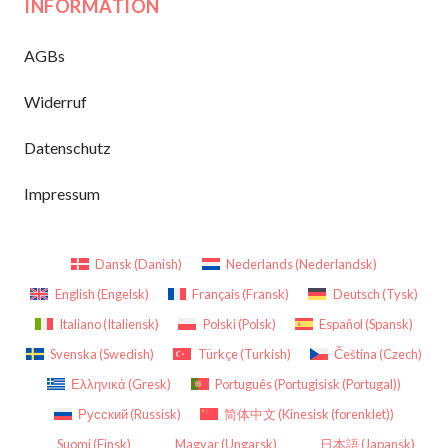
INFORMATION
AGBs
Widerruf
Datenschutz
Impressum
Dansk
(
Danish
)
Nederlands
(
Nederlandsk
)
English
(
Engelsk
)
Français
(
Fransk
)
Deutsch
(
Tysk
)
Italiano
(
Italiensk
)
Polski
(
Polsk
)
Español
(
Spansk
)
Svenska
(
Swedish
)
Türkçe
(
Turkish
)
Čeština
(
Czech
)
Ελληνικά
(
Gresk
)
Português
(
Portugisisk (Portugal)
)
Русский
(
Russisk
)
简体中文
(
Kinesisk (forenklet)
)
Suomi
(
Finsk
)
Magyar
(
Ungarsk
)
日本語
(
Japansk
)