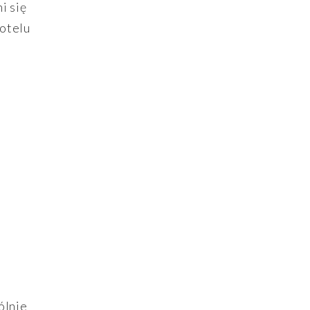
i się
hotelu
ólnie