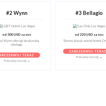
#2 Wynn
#3 Bellagio
od 300 USD za noc
od 220 USD za noc
el Wynn oferuje doskonałą
Słynny klasyk wśród hoteli On
obsługę.
ZAREZERWUJ TERA
AREZERWUJ TERAZ
Przeczytaj recenzję →
Przeczytaj recenzję →