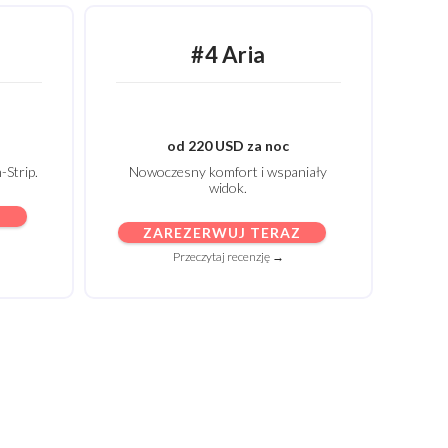
#4 Aria
od 220 USD za noc
-Strip.
Nowoczesny komfort i wspaniały
widok.
Z
ZAREZERWUJ TERAZ
Przeczytaj recenzję →