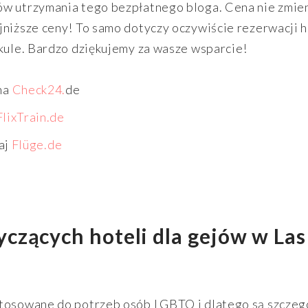
ów utrzymania tego bezpłatnego bloga. Cena nie zmien
jniższe ceny! To samo dotyczy oczywiście rezerwacji 
ykule. Bardzo dziękujemy za wasze wsparcie!
na
Check24.
de
FlixTrain.de
aj
Flüge.de
czących hoteli dla gejów w Las
stosowane do potrzeb osób LGBTQ i dlatego są szczeg