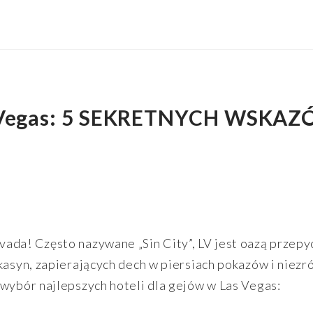
s Vegas: 5 SEKRETNYCH WSKAZ
ada! Często nazywane „Sin City”, LV jest oazą przepyc
 kasyn, zapierających dech w piersiach pokazów i niez
 wybór najlepszych hoteli dla gejów w Las Vegas: