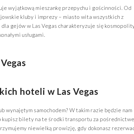
je wyjątkową mieszankę przepychu i gościnności. Od
wskie kluby i imprezy – miasto wita wszystkich z
 dla gejów w Las Vegas charakteryzuje się kosmopolit
konałymi usługami.
ich hoteli w Las Vegas
lub wynajętym samochodem? W takim razie będzie nam
b kupisz bilety na te środki transportu za pośrednictw
trzymujemy niewielką prowizję, gdy dokonasz rezerwacj