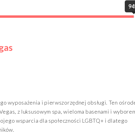
9
gas
go wyposażenia i pierwszorzędnej obsługi. Ten ośrod
u Vegas, z luksusowym spa, wieloma basenami i wybore
wojego wsparcia dla społeczności LGBTQ+ i dlatego
ników.