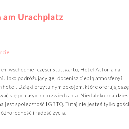
ia am Urachplatz
iem wschodniej części Stuttgartu, Hotel Astoria na
i. Jako podróżujący gej docenisz ciepłą atmosferę i
n hotel. Dzięki przytulnym pokojom, które oferują oazę
wać się po całym dniu zwiedzania. Niedaleko znajdzies
na jest społeczność LGBTQ. Tutaj nie jesteś tylko gośc
różnorodność i radość życia.