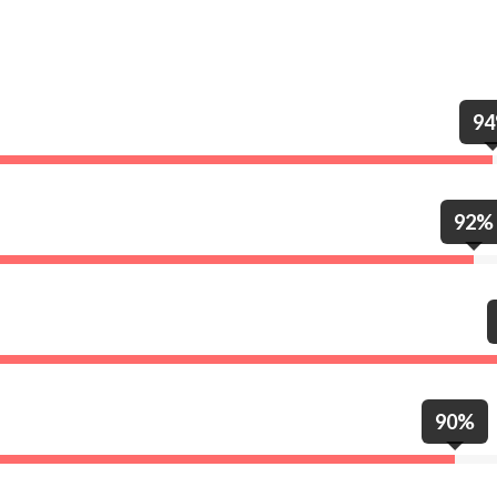
9
92%
90%