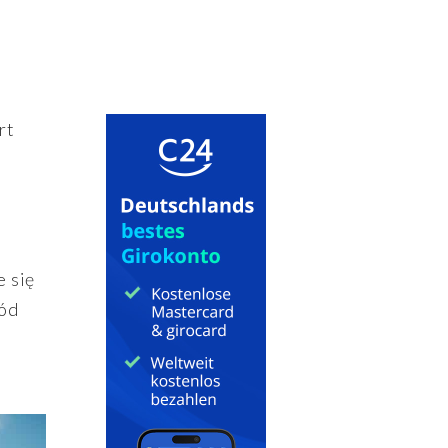
rt
e się
ród