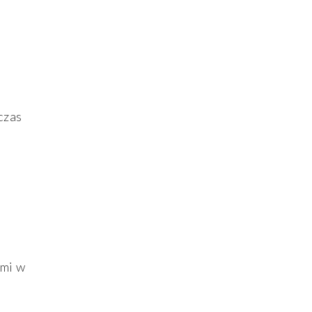
czas
ami w