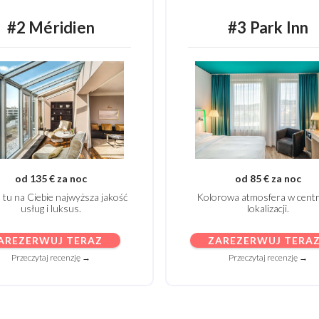
#2 Méridien
#3 Park Inn
od 135 € za noc
od 85 € za noc
 tu na Ciebie najwyższa jakość
Kolorowa atmosfera w centr
usług i luksus.
lokalizacji.
AREZERWUJ TERAZ
ZAREZERWUJ TERA
Przeczytaj recenzję →
Przeczytaj recenzję →