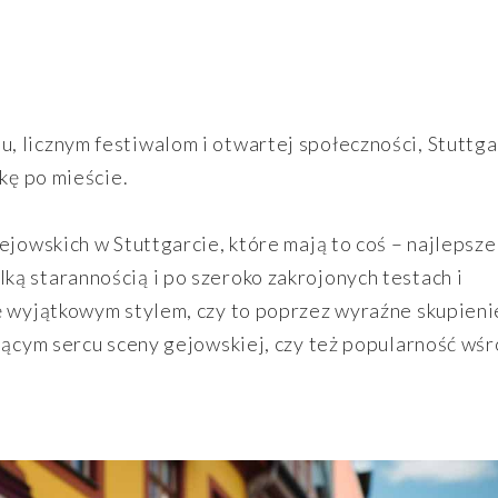
 licznym festiwalom i otwartej społeczności, Stuttga
kę po mieście.
ejowskich w Stuttgarcie, które mają to coś – najlepsze
ą starannością i po szeroko zakrojonych testach i
ę wyjątkowym stylem, czy to poprzez wyraźne skupieni
ującym sercu sceny gejowskiej, czy też popularność wś