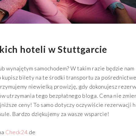
ich hoteli w Stuttgarcie
lub wynajętym samochodem? W takim razie będzie nam
b kupisz bilety na te środki transportu za pośrednictw
trzymujemy niewielką prowizję, gdy dokonujesz rezerwa
ów utrzymania tego bezpłatnego bloga. Cena nie zmien
jniższe ceny! To samo dotyczy oczywiście rezerwacji 
ykule. Bardzo dziękujemy za wasze wsparcie!
na
Check24.
de