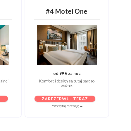
#4 Motel One
od 99 € za noc
Komfort i design są tutaj bardzo
alnej
ważne.
ZAREZERWUJ TERAZ
Z
Przeczytaj recenzję →