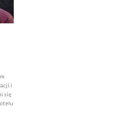
em
cji i
i się
hotelu