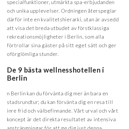
specialfunktioner, utmärkta spa-erbjudanden
och unika upplevelser. Ordningen återspeglar
därför inte en kvalitetshierarki, utan är avsedd
att visa det breda utbudet av förstklassiga
rekreationsmöjligheter i Berlin, som alla
förtrollar sina gäster på sitt eget sätt och ger
oförglömliga stunder.
De 9 bästa wellnesshotellen i
Berlin
n Berlin kan du förvänta dig mer än bara en
stadsrundtur; du kan förvänta dig en resa till
inre frid och välbefinnande. Vårt urval och vårt
koncept är det direkta resultatet av intensiva
ansträngningar för att ge dig just denna