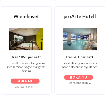
Wien-huset
proArte Hotell
från 106 € per natt
från 98 € per natt
En wellnessavdelning som
Förstklassig service och
inte lämnar något övrigt att
bra friskvårdserbjudande
önska
BOKA NU
BOKA NU
Läs recensionen →
Läs recensionen →