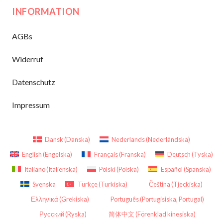
INFORMATION
AGBs
Widerruf
Datenschutz
Impressum
Dansk
(
Danska
)
Nederlands
(
Nederländska
)
English
(
Engelska
)
Français
(
Franska
)
Deutsch
(
Tyska
)
Italiano
(
Italienska
)
Polski
(
Polska
)
Español
(
Spanska
)
Svenska
Türkçe
(
Turkiska
)
Čeština
(
Tjeckiska
)
Ελληνικά
(
Grekiska
)
Português
(
Portugisiska, Portugal
)
Русский
(
Ryska
)
简体中文
(
Förenklad kinesiska
)