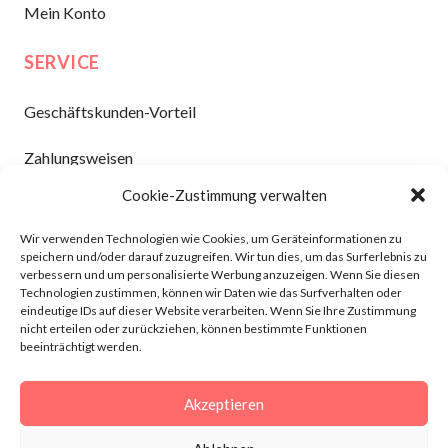
Mein Konto
SERVICE
Geschäftskunden-Vorteil
Zahlungsweisen
Cookie-Zustimmung verwalten
Versand und Lieferung
Wir verwenden Technologien wie Cookies, um Geräteinformationen zu
Kontakt
speichern und/oder darauf zuzugreifen. Wir tun dies, um das Surferlebnis zu
verbessern und um personalisierte Werbung anzuzeigen. Wenn Sie diesen
Technologien zustimmen, können wir Daten wie das Surfverhalten oder
INFORMATION
eindeutige IDs auf dieser Website verarbeiten. Wenn Sie Ihre Zustimmung
nicht erteilen oder zurückziehen, können bestimmte Funktionen
AGBs
beeinträchtigt werden.
Widerruf
Akzeptieren
Datenschutz