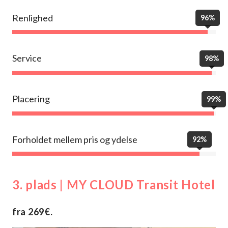
Renlighed
96%
Service
98%
Placering
99%
Forholdet mellem pris og ydelse
92%
3. plads | MY CLOUD Transit Hotel
fra 269€.