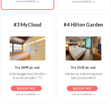
Læs anmeldelse →
Læs anmeldelse →
#3 MyCloud
#4
Hilton Garden
fra 269€ pr. nat
fra 151€ pr. nat
Unik beliggenhed direkte i
Moderne indretning med
transitområdet i T1
høj sovekomfort
BOOK NU
BOOK NU
Læs anmeldelse →
Læs anmeldelse →