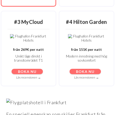
#3 MyCloud
#4
Hilton Garden
från 269€ per natt
från 151€ per natt
Unikt läge direkt i
Modern inredning med hög
transitområdet T1
sovkomfort
BOKA NU
BOKA NU
Läs recensionen →
Läs recensionen →
En speciell egenskap som skiljer Frankfurt från