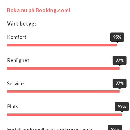
Boka nu på Booking.com!
Vårt betyg:
Komfort
95%
Renlighet
97%
Service
97%
Plats
99%
Förhållande mellan pris och prestanda
93%