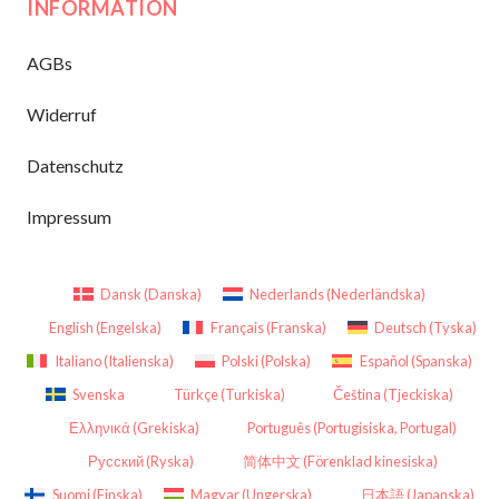
INFORMATION
AGBs
Widerruf
Datenschutz
Impressum
Dansk
(
Danska
)
Nederlands
(
Nederländska
)
English
(
Engelska
)
Français
(
Franska
)
Deutsch
(
Tyska
)
Italiano
(
Italienska
)
Polski
(
Polska
)
Español
(
Spanska
)
Svenska
Türkçe
(
Turkiska
)
Čeština
(
Tjeckiska
)
Ελληνικά
(
Grekiska
)
Português
(
Portugisiska, Portugal
)
Русский
(
Ryska
)
简体中文
(
Förenklad kinesiska
)
Suomi
(
Finska
)
Magyar
(
Ungerska
)
日本語
(
Japanska
)