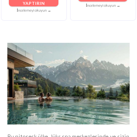
YAPTIRIN
İncelemeyi okuyun →
İncelemeyi okuyun →
Bu pitoresk ülke, lüks spa merkezlerinde ve sizin