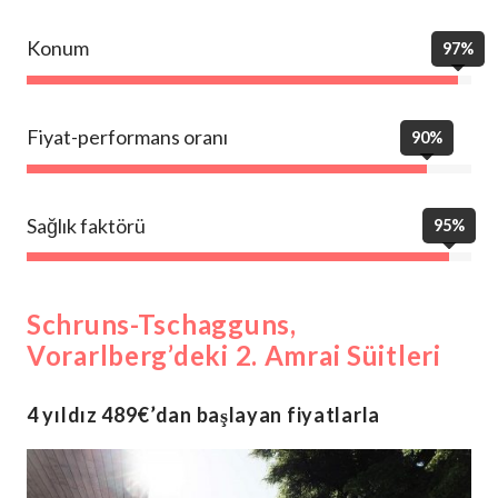
Konum
97%
Fiyat-performans oranı
90%
Sağlık faktörü
95%
Schruns-Tschagguns,
Vorarlberg’deki 2. Amrai Süitleri
4 yıldız 489€’dan başlayan fiyatlarla