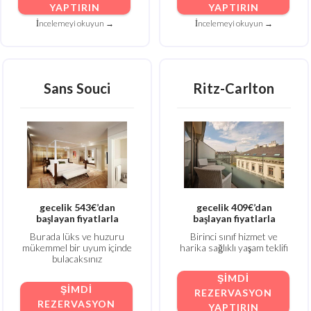
YAPTIRIN
YAPTIRIN
İncelemeyi okuyun →
İncelemeyi okuyun →
Sans Souci
Ritz-Carlton
gecelik 543€’dan
gecelik 409€’dan
başlayan fiyatlarla
başlayan fiyatlarla
Burada lüks ve huzuru
Birinci sınıf hizmet ve
mükemmel bir uyum içinde
harika sağlıklı yaşam teklifi
bulacaksınız
ŞIMDI
ŞIMDI
REZERVASYON
REZERVASYON
YAPTIRIN