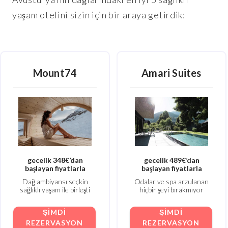
yaşam otelini sizin için bir araya getirdik:
Mount74
Amari Suites
gecelik 348€’dan
gecelik 489€’dan
başlayan fiyatlarla
başlayan fiyatlarla
Dağ ambiyansı seçkin
Odalar ve spa arzulanan
sağlıklı yaşam ile birleşti
hiçbir şeyi bırakmıyor
ŞIMDI
ŞIMDI
REZERVASYON
REZERVASYON